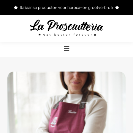
Italiaanse producten voor horeca- en grootverbruik

